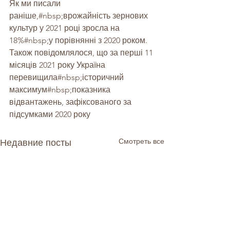
Як ми писали 
раніше,#nbsp;
врожайність зернових 
культур у 2021 році зросла на 
18%
#nbsp
;у порівнянні з 2020 роком. 
Також повідомлялося, що за перші 11 
місяців 2021 року Україна 
перевищила#nbsp;
історичний 
максимум
#nbsp
;показника 
відвантажень, зафіксованого за 
підсумками 2020 року
Смотреть все
Недавние посты