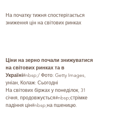
На початку тижня спостерігається 
зниження цін на світових ринках
Ціни на зерно почали знижуватися 
на світових ринках та в 
Україні
#nbsp
;/ Фото: Getty Images, 
уніан, Колаж: Сьогодні
На світових біржах у понеділок, 31 
січня, продовжується#nbsp;
стрімке 
падіння цін
#nbsp
;на пшеницю.