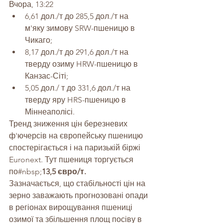
Вчора, 13:22
6,61 дол./т до 285,5 дол./т на 
м'яку зимову SRW-пшеницю в 
Чикаго;
8,17 дол./т до 291,6 дол./т на 
тверду озиму HRW-пшеницю в 
Канзас-Сіті;
5,05 дол./ т до 331,6 дол./т на 
тверду яру HRS-пшеницю в 
Міннеаполісі.
Тренд зниження цін березневих 
ф'ючерсів на європейську пшеницю 
спостерігається і на паризькій біржі 
Euronext. Тут пшениця торгується 
по#nbsp;
13,5 євро/т.
Зазначається, що стабільності цін на 
зерно заважають прогнозовані опади 
в регіонах вирощування пшениці 
озимої та збільшення площ посіву в 