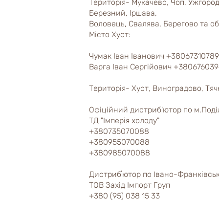
Територія- Мукачево, Чоп, Ужгород
Березний, Іршава,
Воловець, Свалява, Берегово та об
Місто Хуст:
Чумак Іван Іванович +3806731078
Варга Іван Сергійович +38067603
Територія- Хуст, Виноградово, Тяче
Офіційний дистриб'ютор по м.Поді
ТД "Імперія холоду"
+3807350700
88
+38095507008
8
+380985070088
Дистрибʼютор по Івано-Франківськ
ТОВ Захід Імпорт Груп
+380 (95) 038 15 33