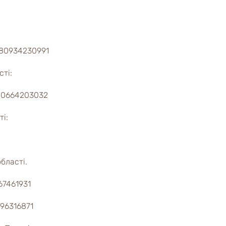
80934230991
ті:
80664203032
і:
бласті.
67461931
96316871