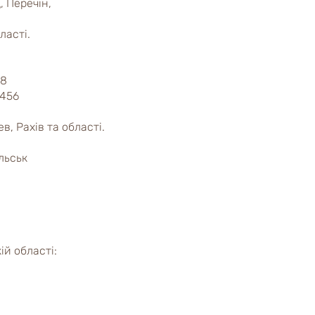
, Перечін,
ласті.
98
9456
в, Рахів та області.
льськ
ій області: