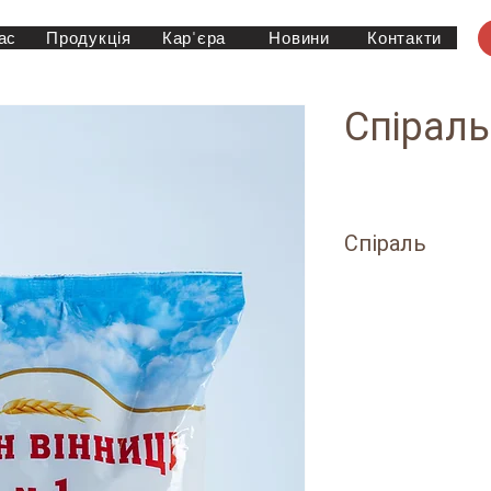
ас
Продукція
Кар'єра
Новини
Контакти
Спіраль
Спіраль
ПОЛІЕТИЛЕНОВА У
1кг / упаковок 1
3кг / упаковок 
ПАПЕРОВИЙ МІШО
20кг