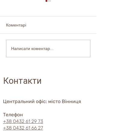
Коментарі
Написати коментар...
Переробники
Не виливайте в
прогнозують ще більші
варіння макароні
проблеми з кількістю та
способів її вик
якістю зерна
Контакти
Центральний офіс: місто Вінниця
Телефон
+38 0432 61 29 73
+38 0432 61 66 27