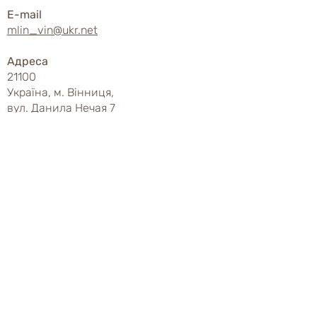
E-mail
mlin_vin@ukr.net
Адреса
21100
Україна, м. Вінниця,
вул. Данила Нечая 7
Комерційний директор
Тимощук Максим Анатолійович
+380934230991
Представництво у Львівській області:
м.Львів:
Гончаров Олег Олександрович
+380664203032
Представництво у Київській області:
м.Київ:
+380504100630
Рубленко Віктор