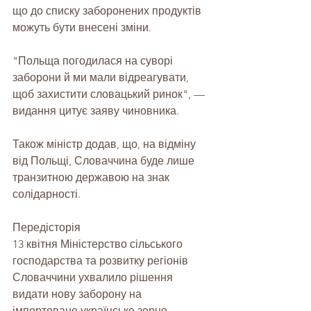
що до списку заборонених продуктів 
можуть бути внесені зміни.
"Польща погодилася на суворі 
заборони й ми мали відреагувати, 
щоб захистити словацький ринок", — 
видання цитує заяву чиновника.
Також міністр додав, що, на відміну 
від Польщі, Словаччина буде лише 
транзитною державою на знак 
солідарності.
Передісторія
13 квітня Міністерство сільського 
господарства та розвитку регіонів 
Словаччини ухвалило рішення 
видати нову заборону на 
імпортоване українське зерно. 