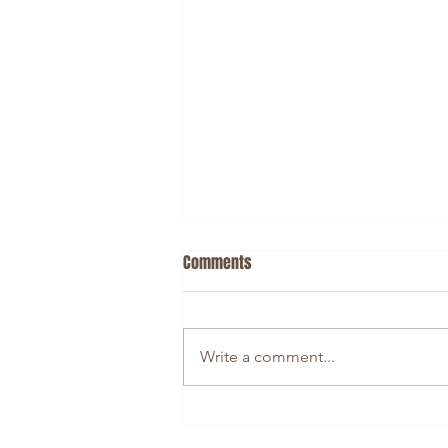
Comments
Write a comment...
Словаччина слідом за
Польщею та Угорщиною