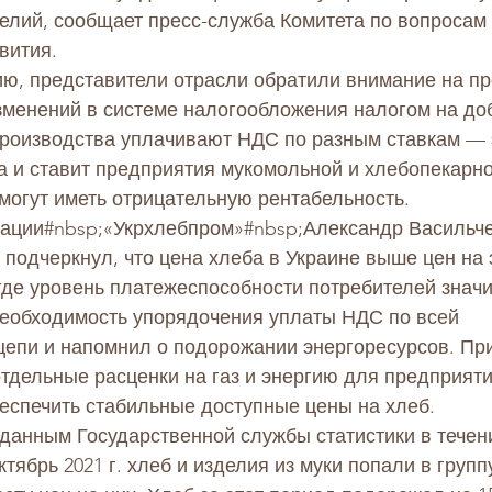
елий, сообщает пресс-служба Комитета по вопросам 
вития.
ю, представители отрасли обратили внимание на пр
зменений в системе налогообложения налогом на до
производства уплачивают НДС по разным ставкам — 
 и ставит предприятия мукомольной и хлебопекарно
 могут иметь отрицательную рентабельность.
иации#nbsp;
«Укрхлебпром»
#nbsp
;
Александр Васильч
подчеркнул, что цена хлеба в Украине выше цен на э
где уровень платежеспособности потребителей значи
необходимость упорядочения уплаты НДС по всей 
цепи и напомнил о подорожании энергоресурсов. При
тдельные расценки на газ и энергию для предприяти
еспечить стабильные доступные цены на хлеб.
 данным Государственной службы статистики в течени
октябрь 2021 г. хлеб и изделия из муки попали в групп