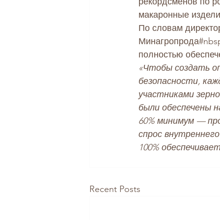
рекордсменов по ро
макаронные издели
По словам директо
Минагропрода#nbs
полностью обеспече
«Чтобы создать о
безопасности, каж
участниками зерн
были обеспечены на
60% минимум — про
спрос внутреннего
100% обеспечивает
Recent Posts