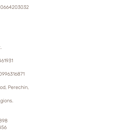
380664203032
.
461931
0996316871
od, Perechin,
gions.
7898
456