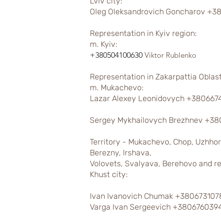
Lviv city:
Oleg Oleksandrovich Goncharov +
Representation in Kyiv region:
m. Kyiv:
+380504100630
Viktor Rublenko
Representation in Zakarpattia Oblast
m. Mukachevo:
Lazar Alexey Leonidovych +380667
Sergey Mykhailovych Brezhnev +38
Territory - Mukachevo, Chop, Uzhhor
Berezny, Irshava,
Volovets, Svalyava, Berehovo and re
Khust city:
Ivan Ivanovich Chumak +38067310
Varga Ivan Sergeevich +380676039