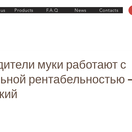
 us
Products
F.A.Q
News
Contacts
ители муки работают с
ьной рентабельностью 
кий