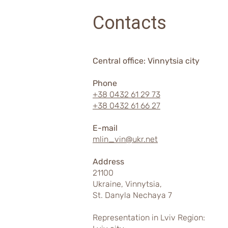
зупиняє імпорт зерна з
Contacts
України
Central office: Vinnytsia city
Phone
+38 0432 61 29 73
+38 0432 61 66 27
E-mail
mlin_vin@ukr.net
Address
21100
Ukraine, Vinnytsia,
St. Danyla Nechaya 7
Representation in Lviv Region: