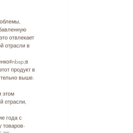
облемы, 
бавленную 
это отвлекает 
й отрасли в 
енко
#nbsp
;в 
тот продукт в 
тельно выше. 
 этом 
й отрасли, 
е года с 
у товаров-