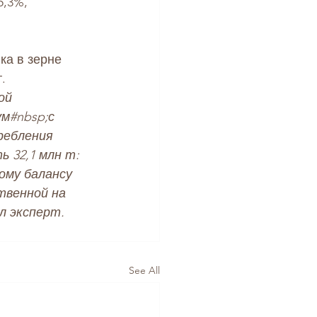
,3%, 
ка в зерне 
.
ой 
ум
#nbsp
;с 
ребления 
 32,1 млн т: 
ому балансу 
твенной на 
л эксперт.
See All