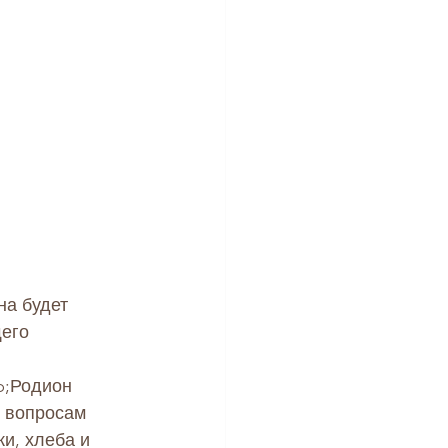
а будет 
его 
p
;
Родион 
 вопросам 
и, хлеба и 