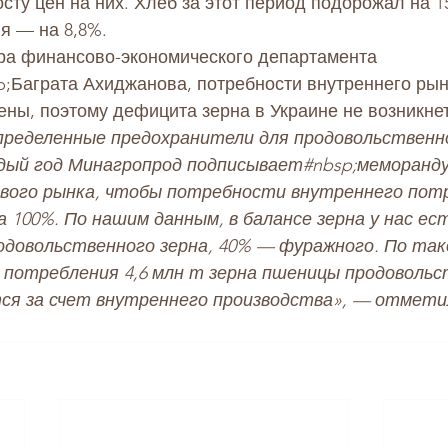
сту цен на них. Хлеб за этот период подорожал на 15
я — на 8,8%.
ра финансово-экономического департамента 
p;
Баграта Ахиджанова
, потребности внутреннего рын
ны, поэтому дефицита зерна в Украине не возникнет
пределенные предохранители для продовольственн
дый год Минагропрод подписывает#nbsp;
меморанд
ового рынка, чтобы потребности внутреннего пот
 100%. По нашим данным, в балансе зерна у нас есть
довольственного зерна, 40% — фуражного. По так
 потребления 4,6 млн т зерна пшеницы продовольс
ся за счет внутреннего производства», — отмети